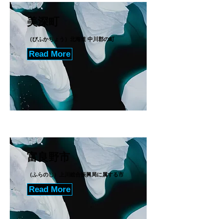
美深町
（びふかちょう）北海道 中川郡の町
Read More
富良野市
（ふらのし）上川総合振興局に属する市
Read More