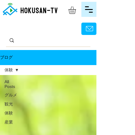
ブログ
体験
All
Posts
グルメ
観光
体験
産業