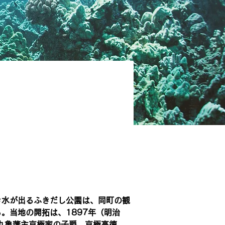
き水が出るふきだし公園は、同町の観
。当地の開拓は、1897年（明治
旧丸亀藩主京極家の子爵、京極高徳