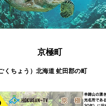
京極町
ごくちょう）北海道 虻田郡の町
羊蹄山の湧
光名所である
30年）に