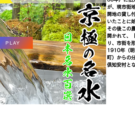
が、現市街
開地の貸し
いたことに
その後この
開かれて、
PLAY
り、市街を
1910年（
町）からの
倶知安村となっ