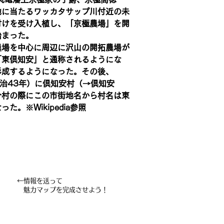
地に当たるワッカタサップ川付近の未
付けを受け入植し、「京極農場」を開
始まった。
農場を中心に周辺に沢山の開拓農場が
「東倶知安」と通称されるようにな
形成するようになった。その後、
明治43年）に倶知安村（→倶知安
分村の際にこの市街地名から村名は東
た。※Wikipedia参照
←情報を送って
魅力マップを完成させよう！