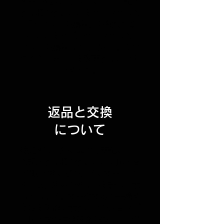
商品の配送ポリシーについて記入
する欄です。ここをクリックして
「テキストを編集」を選択する
か、ここをダブルクリックしてテ
キストを編集してください。文字
の色やフォントを変更することも
できます。
返品と交換
について
特定商取引法に基づく表記につい
て記入する欄です。ここに購入者
が購入後にどのように返品、交
換、また返金できるかを詳しく示
しましょう。返品や返金の手続き
方法を明確に示すことでショップ
と購入者の信頼関係を築くことが