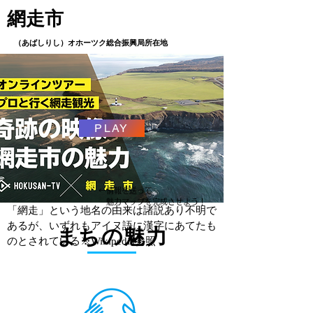
網走市
（あばしりし）オホーツク総合振興局所在地
PLAY
←情報を送って
魅力マップを完成させよう！
「網走」という地名の由来は諸説あり不明で
あるが、いずれもアイヌ語に漢字にあてたも
まちの魅力
のとされている※Wikipedia参照