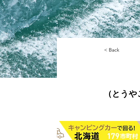
< Back
（とうや