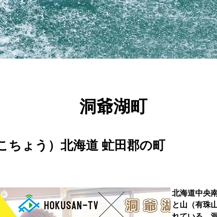
洞爺湖町
こちょう）北海道 虻田郡の町
北海道中央
と山（有珠
れている。