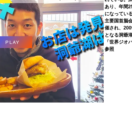
あり、年間2
になっている
主要国首脳
催され、20
となる洞爺
PLAY
「世界ジオパ
参照